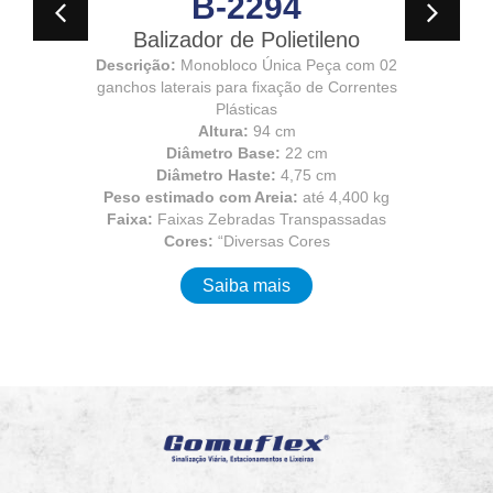
B-2294
Balizador de Polietileno
Descrição:
Monobloco Única Peça com 02
ganchos laterais para fixação de Correntes
Plásticas
Altura:
94 cm
Diâmetro Base:
22 cm
Diâmetro Haste:
4,75 cm
Peso estimado com Areia:
até 4,400 kg
Faixa:
Faixas Zebradas Transpassadas
Cores:
“Diversas Cores
Saiba mais