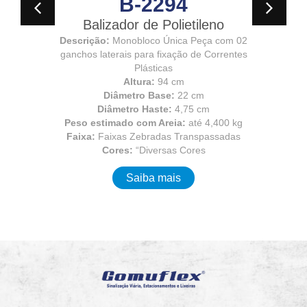
B-2294
Balizador de Polietileno
Descrição:
Monobloco Única Peça com 02
ganchos laterais para fixação de Correntes
Plásticas
Altura:
94 cm
Diâmetro Base:
22 cm
Diâmetro Haste:
4,75 cm
Peso estimado com Areia:
até 4,400 kg
Faixa:
Faixas Zebradas Transpassadas
Cores:
“Diversas Cores
Saiba mais