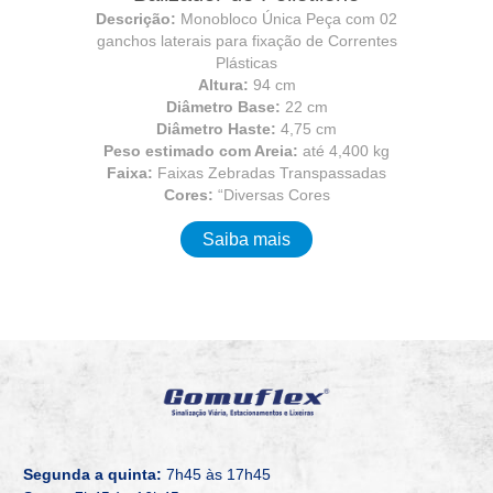
Descrição:
Monobloco Única Peça com 02
ganchos laterais para fixação de Correntes
Plásticas
Altura:
94 cm
Diâmetro Base:
22 cm
Diâmetro Haste:
4,75 cm
Peso estimado com Areia:
até 4,400 kg
Faixa:
Faixas Zebradas Transpassadas
Cores:
“Diversas Cores
Saiba mais
Segunda a quinta:
7h45 às 17h45