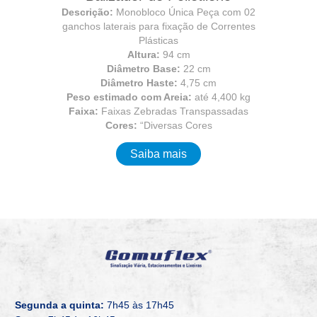
Descrição:
Monobloco Única Peça com 02
ganchos laterais para fixação de Correntes
Plásticas
Altura:
94 cm
Diâmetro Base:
22 cm
Diâmetro Haste:
4,75 cm
Peso estimado com Areia:
até 4,400 kg
Faixa:
Faixas Zebradas Transpassadas
Cores:
“Diversas Cores
Saiba mais
Segunda a quinta:
7h45 às 17h45